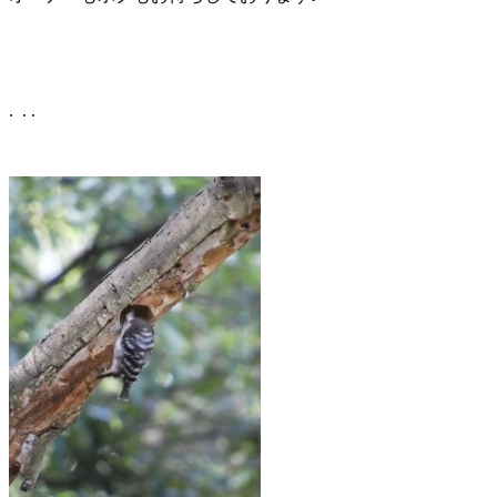
.
.
.