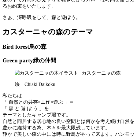
るお約束をいたします。
さぁ、深呼吸をして、森と遊ぼう。
カスターニャの森のテーマ
Bird forest
鳥の森
Green party
緑の仲間
絵：Chiaki Daikoku
私たちは
「 自然との共存×工作×遊ぶ 」＝
「 森 と 遊 ぼ う 」を
テーマとしたキャンプ場です。
自然と同居する居心地の良い空間とは何かを考え続け自然を
豊かに維持する為、木々を最大限残しています。
静かで美しい森の中には時に野鳥がやって来ます。ハンモッ