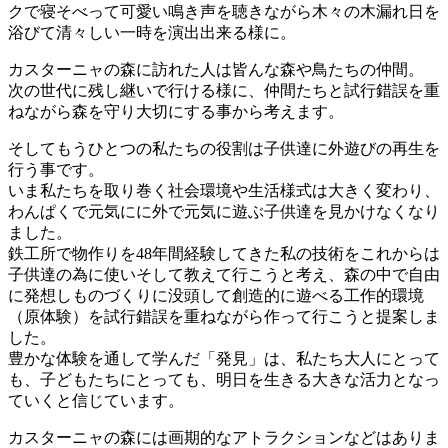
クで寝そべって可愛い鳴き声を聴きながら木々の木漏れ日を
浴びて清々しい一時を演出出来る様に。
カスターニャの森に訪れた人は皆んな森や鳥たちの仲間。
次の世代に残し継いで行ける様に、仲間たちと試行錯誤を重
ねながら森を守り大切にする事から考えます。
そしてもうひとつの私たちの役割は子供達に外遊びの再生を
行う事です。
いま私たちを取り巻く社会環境や生活様式は大きく変わり、
わんぱくで元気にに外で元気に遊ぶ子供達を見かけなくなり
ました。
鉄工所で物作りを48年間経験してきた私の技術をこれからは
子供達の為に使いそして教えて行こうと考え、森の中で自由
に発想しものづくりに没頭して創造的に遊べる工作的環境
（原体験）を試行錯誤を重ねながら作って行こうと提案しま
した。
豊かな体験を通して学んだ「発見」は、私たち大人にとって
も、子どもたちにとっても、明日を生きる大きな活力となっ
ていくと信じています。
カスターニャの森には画期的なアトラクションなどはありま