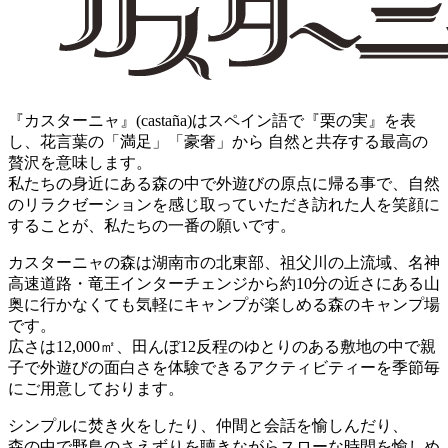
『カスターニャ』(castaña)はスペイン語で『栗の実』を表
し、花言葉の「満足」「豪奢」から 自然と共存する最高の
贅沢を意味します。
私たちの身近にある森の中で外遊びの原点に帰る事で、自然
のリラクゼーションを感じ取っていただき訪れた人を笑顔に
することが、私たちの一番の願いです。
カスターニャの森は湖南市の北東部、祖父川の上流域、名神
高速道路・竜王インターチェンジから約10分の近さにある山
奥に行かなくても気軽にキャンプが楽しめる森のキャンプ場
です。
広さは12,000㎡、田んぼ12反程のゆとりのある敷地の中で親
子で外遊びの面白さを体験できるアクティビティーを季節毎
にご用意しております。
シンプルに焚き火をしたり、仲間と会話を愉しんだり、
森の中で野鳥のさえずりを聴きながらスローな時間を愉しめ